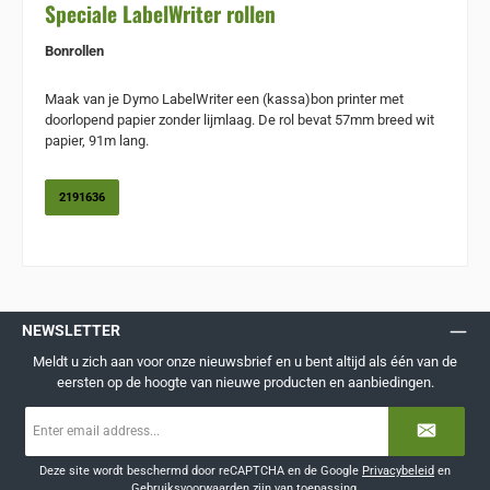
Speciale LabelWriter rollen
Bonrollen
Maak van je Dymo LabelWriter een (kassa)bon printer met
doorlopend papier zonder lijmlaag. De rol bevat 57mm breed wit
papier, 91m lang.
2191636
NEWSLETTER
Meldt u zich aan voor onze nieuwsbrief en u bent altijd als één van de
eersten op de hoogte van nieuwe producten en aanbiedingen.
E-
mailadres
*
Deze site wordt beschermd door reCAPTCHA en de Google
Privacybeleid
en
Gebruiksvoorwaarden
zijn van toepassing.