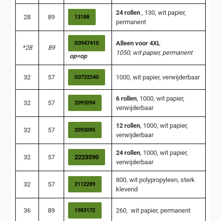
24 rollen
, 130, wit papier,
28
89
13188
permanent
Alleen voor 4XL
S0947410
*28
89
1050, wit papier, permanent
op=op
32
57
1000, wit papier, verwijderbaar
S0722540
6 rollen
, 1000, wit papier,
32
57
2093094
verwijderbaar
12 rollen
, 1000, wit papier,
32
57
2093095
verwijderbaar
24 rollen
, 1000, wit papier,
32
57
2223590
verwijderbaar
800, wit polypropyleen, sterk
32
57
2112289
klevend
36
89
260, wit papier, permanent
1983172