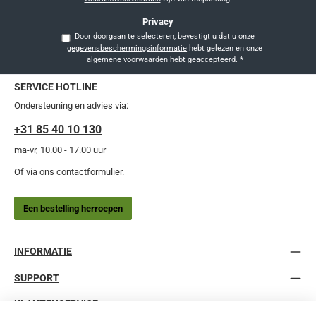
Privacy
Door doorgaan te selecteren, bevestigt u dat u onze
gegevensbeschermingsinformatie
hebt gelezen en onze
algemene voorwaarden
hebt geaccepteerd.
*
SERVICE HOTLINE
Ondersteuning en advies via:
+31 85 40 10 130
ma-vr, 10.00 - 17.00 uur
Of via ons
contactformulier
.
Een bestelling herroepen
INFORMATIE
SUPPORT
KLANTENSERVICE