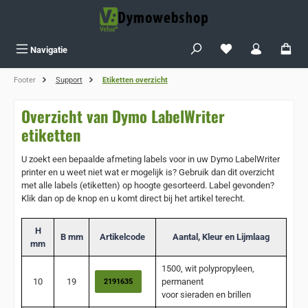
Ga naar de hoofdinhoud
Je hebt 0 items op j
Navigatie
Footer
Support
Etiketten overzicht
Overzicht van Dymo LabelWriter
etiketten
U zoekt een bepaalde afmeting labels voor in uw Dymo LabelWriter
printer en u weet niet wat er mogelijk is? Gebruik dan dit overzicht
met alle labels (etiketten) op hoogte gesorteerd. Label gevonden?
Klik dan op de knop en u komt direct bij het artikel terecht.
H
B
mm
Artikelcode
Aantal, Kleur en Lijmlaag
mm
1500, wit polypropyleen,
10
19
permanent
2191635
voor sieraden en brillen