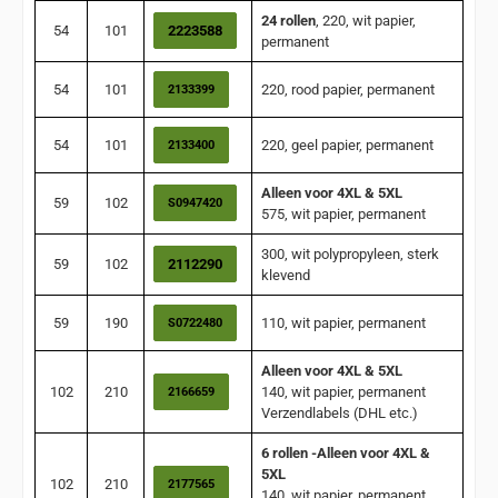
24 rollen
, 220, wit papier,
54
101
2223588
permanent
54
101
220, rood papier, permanent
2133399
54
101
220, geel papier, permanent
2133400
Alleen voor 4XL & 5XL
59
102
S0947420
575, wit papier, permanent
300, wit polypropyleen, sterk
59
102
2112290
klevend
59
190
110, wit papier, permanent
S0722480
Alleen voor 4XL & 5XL
102
210
140, wit papier, permanent
2166659
Verzendlabels (DHL etc.)
6 rollen -Alleen voor 4XL &
5XL
102
210
2177565
140, wit papier, permanent