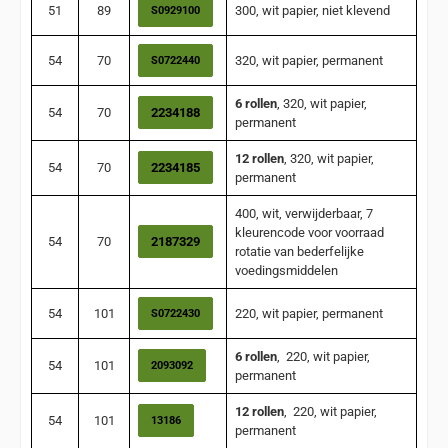
51
89
300, wit papier, niet klevend
S0929100
54
70
320, wit papier, permanent
S0722440
6 rollen
, 320, wit papier,
54
70
2234188
permanent
12 rollen
, 320, wit papier,
54
70
2234185
permanent
400, wit, verwijderbaar, 7
kleurencode voor voorraad
54
70
2187329
rotatie van bederfelijke
voedingsmiddelen
54
101
220, wit papier, permanent
S0722430
6 rollen
, 220, wit papier,
54
101
2093092
permanent
12 rollen
, 220, wit papier,
54
101
13186
permanent