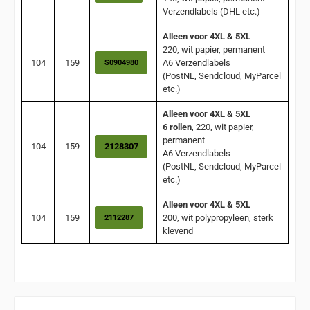
Verzendlabels (DHL etc.)
Alleen voor 4XL & 5XL
220, wit papier, permanent
104
159
A6 Verzendlabels
S0904980
(PostNL, Sendcloud, MyParcel
etc.)
Alleen voor 4XL & 5XL
6 rollen
, 220, wit papier,
permanent
104
159
2128307
A6 Verzendlabels
(PostNL, Sendcloud, MyParcel
etc.)
Alleen voor 4XL & 5XL
104
159
200, wit polypropyleen, sterk
2112287
klevend