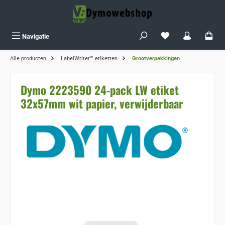
Ga naar de hoofdinhoud
Je hebt 0 items op j
Navigatie
Alle producten
LabelWriter™ etiketten
Grootverpakkingen
Dymo 2223590 24-pack LW etiket
32x57mm wit papier, verwijderbaar
Sla de afbeeldingengalerij over