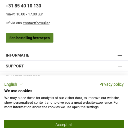
+31 85 40 10 130
ma-vr, 10.00 - 17.00 uur
Of via ons
contactformulier
.
Een bestelling herroepen
INFORMATIE
SUPPORT
KLANTENSERVICE
English
Privacy policy
We use cookies
We may place these for analysis of our visitor data, to improve our website,
show personalised content and to give you a great website experience. For
Website
more information about the cookies we use open the settings.
Bestelproces
Betaling & Verzending
Klachten
Retouren
Accept all
Alle prijzen incl. btw plus
verzendkosten
en eventuele bezorgkosten, indien niet