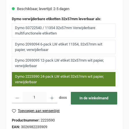
Beschikbaar, levertijd: 2-5 dagen
Dymo verwijderbare etiketten 32x57mm leverbaar als:
Dymo S0722540 / 11354 32x57mm Verwijderbare
multifunctionele etiketten
Dymo 2093094 6-pack LW etiket 11354, 32x57mm wit
papier, verwijderbaar
Dymo 2093095 12-pack LW etiket 32x57mm wit papier,
verwijderbaar
Dymo 2223590 24-pack LW etiket 32x57mm wit papier,
verwijderbaar
Producthoeveelheid: Voer de gewenste hoeveelheid in of gebruik de knoppen om de
doos
In de winkelmand
Toevoegen aan wensenlijst
Productnummer:
2223590
EAN:
3026982235909