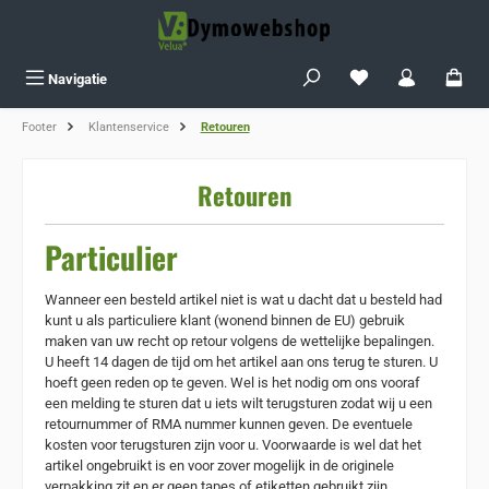
Ga naar de hoofdinhoud
Je hebt 0 items op j
Navigatie
Footer
Klantenservice
Retouren
Retouren
Particulier
Wanneer een besteld artikel niet is wat u dacht dat u besteld had
kunt u als particuliere klant (wonend binnen de EU) gebruik
maken van uw recht op retour volgens de wettelijke bepalingen.
U heeft 14 dagen de tijd om het artikel aan ons terug te sturen. U
hoeft geen reden op te geven. Wel is het nodig om ons vooraf
een melding te sturen dat u iets wilt terugsturen zodat wij u een
retournummer of RMA nummer kunnen geven.
De eventuele
kosten voor terugsturen zijn voor u. Voorwaarde is wel dat het
artikel ongebruikt is en voor zover mogelijk in de originele
verpakking zit en er geen tapes of etiketten gebruikt zijn.