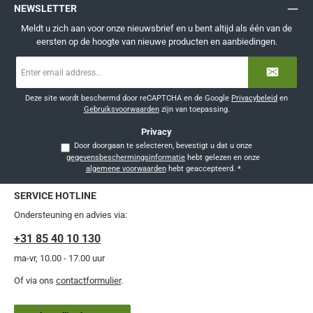
NEWSLETTER
Meldt u zich aan voor onze nieuwsbrief en u bent altijd als één van de
eersten op de hoogte van nieuwe producten en aanbiedingen.
E-
mailadres
*
Deze site wordt beschermd door reCAPTCHA en de Google
Privacybeleid
en
Gebruiksvoorwaarden
zijn van toepassing.
Privacy
Door doorgaan te selecteren, bevestigt u dat u onze
gegevensbeschermingsinformatie
hebt gelezen en onze
algemene voorwaarden
hebt geaccepteerd.
*
SERVICE HOTLINE
Ondersteuning en advies via:
+31 85 40 10 130
ma-vr, 10.00 - 17.00 uur
Of via ons
contactformulier
.