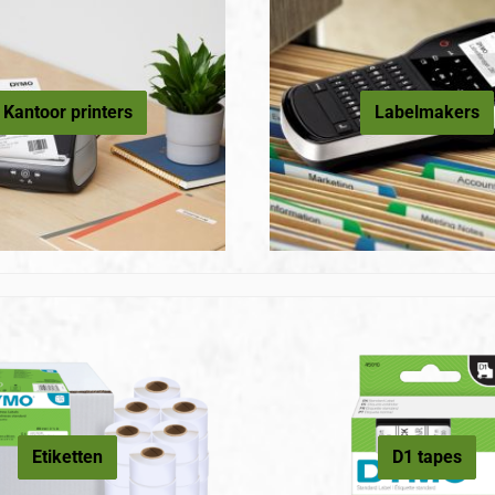
Kantoor printers
Labelmakers
Etiketten
D1 tapes