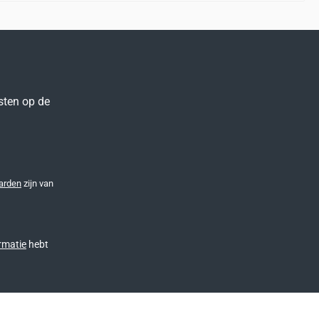
sten op de
arden
zijn van
rmatie
hebt