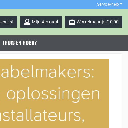
Service/help
Je hebt 0 items op je verlanglijstje
enlijst
Mijn Account
Winkelmandje
€ 0,00
THUIS EN HOBBY