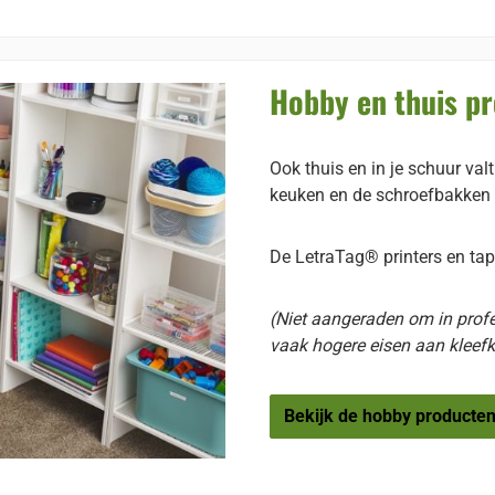
Hobby en thuis p
Ook thuis en in je schuur val
keuken en de schroefbakken i
De LetraTag® printers en tap
(Niet aangeraden om in prof
vaak hogere eisen aan kleefk
Bekijk de hobby producte