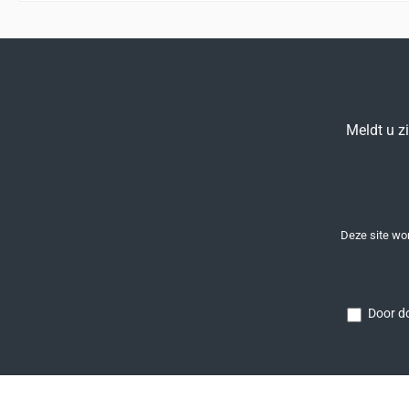
Meldt u z
Deze site w
Door do