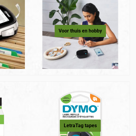
Voor thuis en hobby
LetraTag tapes