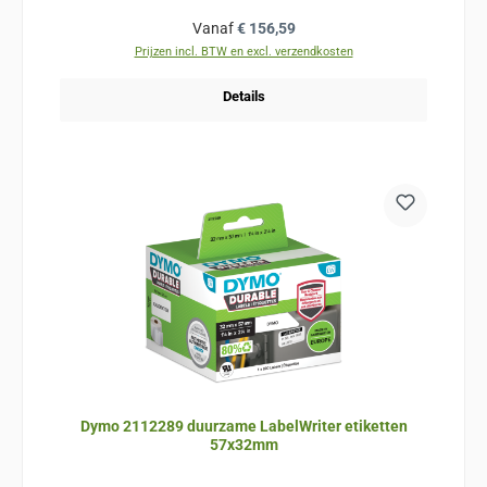
Normale prijs:
Vanaf
€ 156,59
Prijzen incl. BTW en excl. verzendkosten
Details
Dymo 2112289 duurzame LabelWriter etiketten
57x32mm