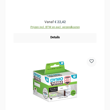
Normale prijs:
Vanaf
€ 22,42
Prijzen incl. BTW en excl. verzendkosten
Details