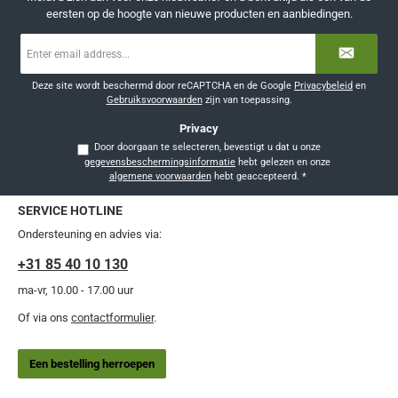
eersten op de hoogte van nieuwe producten en aanbiedingen.
E-
mailadres
*
Deze site wordt beschermd door reCAPTCHA en de Google
Privacybeleid
en
Gebruiksvoorwaarden
zijn van toepassing.
Privacy
Door doorgaan te selecteren, bevestigt u dat u onze
gegevensbeschermingsinformatie
hebt gelezen en onze
algemene voorwaarden
hebt geaccepteerd.
*
SERVICE HOTLINE
Ondersteuning en advies via:
+31 85 40 10 130
ma-vr, 10.00 - 17.00 uur
Of via ons
contactformulier
.
Een bestelling herroepen