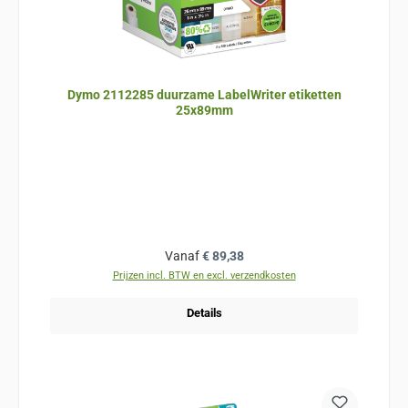
Dymo 2112285 duurzame LabelWriter etiketten
25x89mm
Normale prijs:
Vanaf
€ 89,38
Prijzen incl. BTW en excl. verzendkosten
Details