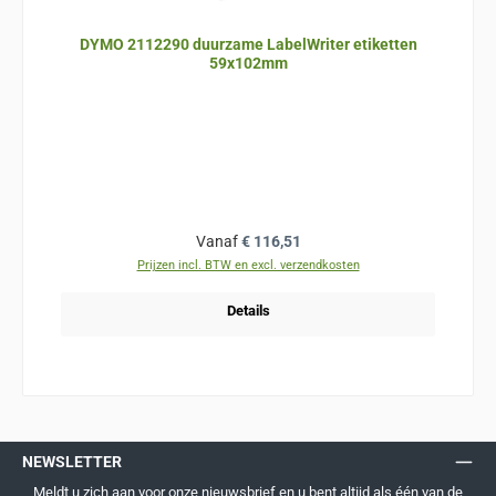
DYMO 2112290 duurzame LabelWriter etiketten
59x102mm
Normale prijs:
Vanaf
€ 116,51
Prijzen incl. BTW en excl. verzendkosten
Details
NEWSLETTER
Meldt u zich aan voor onze nieuwsbrief en u bent altijd als één van de