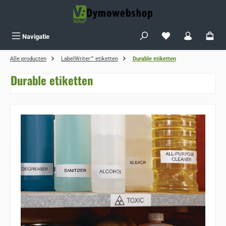
Ga naar de hoofdinhoud
Je hebt 0 items op j
Navigatie
Alle producten
LabelWriter™ etiketten
Durable etiketten
Durable etiketten