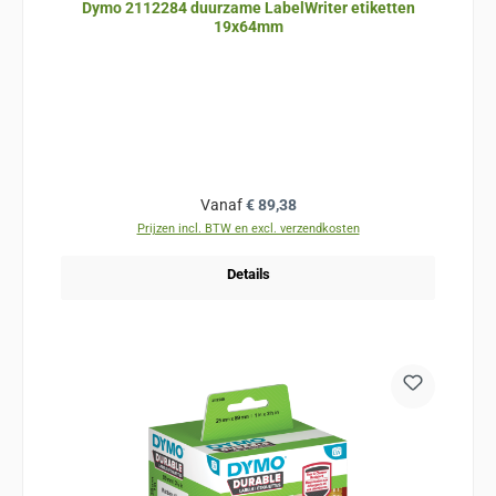
Dymo 2112284 duurzame LabelWriter etiketten
19x64mm
Normale prijs:
Vanaf
€ 89,38
Prijzen incl. BTW en excl. verzendkosten
Details