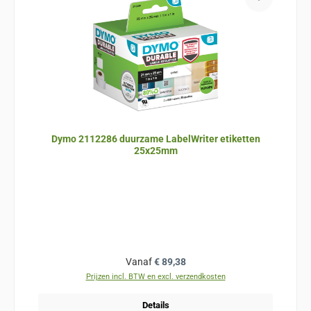
Dymo 2112286 duurzame LabelWriter etiketten
25x25mm
Normale prijs:
Vanaf
€ 89,38
Prijzen incl. BTW en excl. verzendkosten
Details