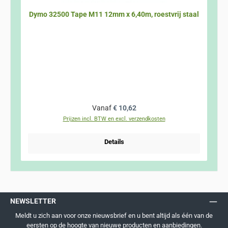
Dymo 32500 Tape M11 12mm x 6,40m, roestvrij staal
Normale prijs:
Vanaf
€ 10,62
Prijzen incl. BTW en excl. verzendkosten
Details
NEWSLETTER
Meldt u zich aan voor onze nieuwsbrief en u bent altijd als één van de
eersten op de hoogte van nieuwe producten en aanbiedingen.