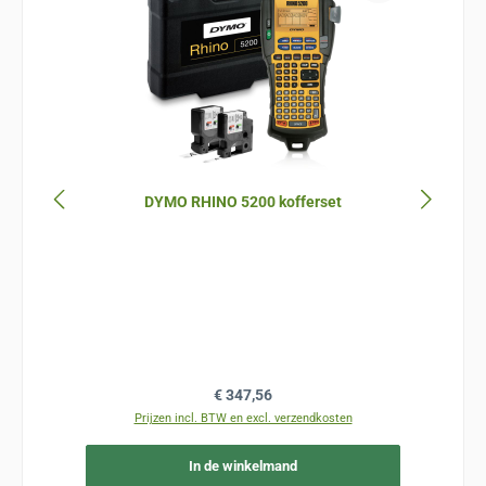
DYMO RHINO 5200 kofferset
Normale prijs:
€ 347,56
Prijzen incl. BTW en excl. verzendkosten
In de winkelmand