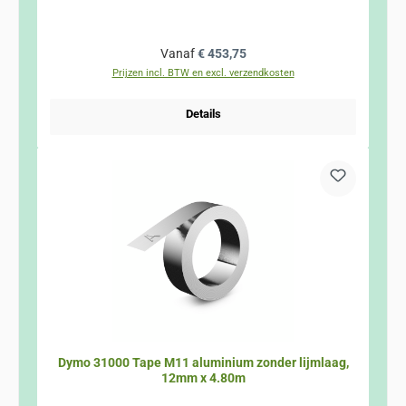
Normale prijs:
Vanaf
€ 453,75
Prijzen incl. BTW en excl. verzendkosten
Details
Dymo 31000 Tape M11 aluminium zonder lijmlaag,
12mm x 4.80m