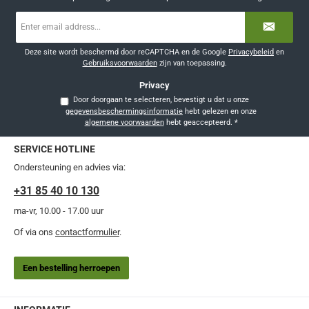
E-
mailadres
*
Deze site wordt beschermd door reCAPTCHA en de Google
Privacybeleid
en
Gebruiksvoorwaarden
zijn van toepassing.
Privacy
Door doorgaan te selecteren, bevestigt u dat u onze
gegevensbeschermingsinformatie
hebt gelezen en onze
algemene voorwaarden
hebt geaccepteerd.
*
SERVICE HOTLINE
Ondersteuning en advies via:
+31 85 40 10 130
ma-vr, 10.00 - 17.00 uur
Of via ons
contactformulier
.
Een bestelling herroepen