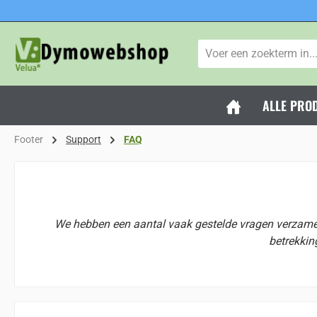
naar de hoofdinhoud
Ga naar de zoekopdracht
Ga naar de hoofdnavigatie
ALLE PRO
Footer
Support
FAQ
We hebben een aantal vaak gestelde vragen verzameld
betrekking