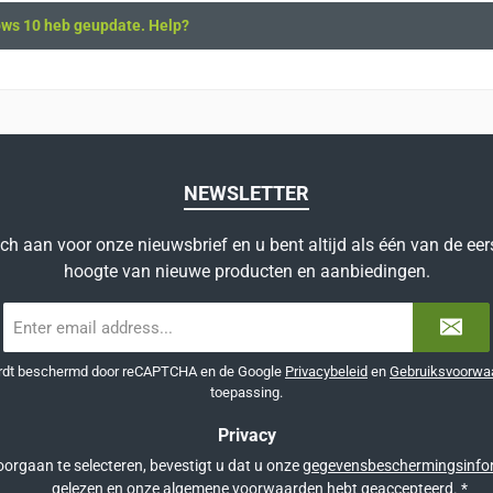
ows 10 heb geupdate. Help?
NEWSLETTER
ich aan voor onze nieuwsbrief en u bent altijd als één van de eer
hoogte van nieuwe producten en aanbiedingen.
E-
mailadres
*
ordt beschermd door reCAPTCHA en de Google
Privacybeleid
en
Gebruiksvoorwa
toepassing.
Privacy
orgaan te selecteren, bevestigt u dat u onze
gegevensbeschermingsinfo
gelezen en onze
algemene voorwaarden
hebt geaccepteerd.
*