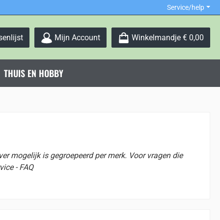
Service/help
Je hebt 0 items op je verlanglijstje
enlijst
Mijn Account
Winkelmandje
€ 0,00
THUIS EN HOBBY
er mogelijk is gegroepeerd per merk. Voor vragen die
rvice - FAQ