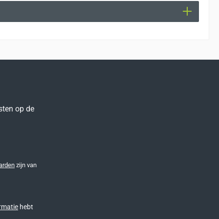
sten op de
arden
zijn van
rmatie
hebt