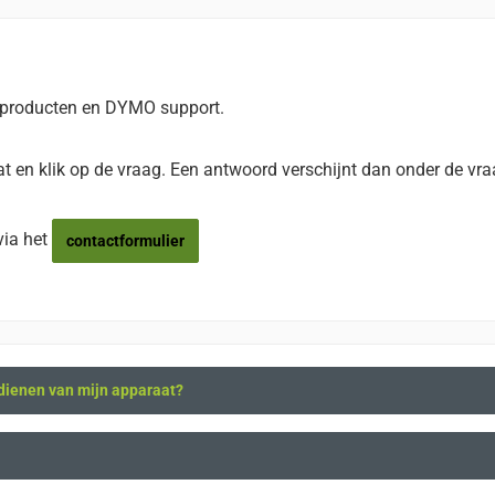
 producten en DYMO support.
staat en klik op de vraag. Een antwoord verschijnt dan onder de 
via het
contactformulier
edienen van mijn apparaat?