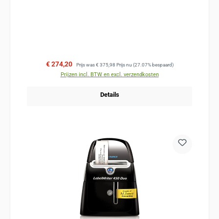
Verkoopprijs:
Normale prijs:
€ 274,20
Prijs was
€ 375,98
Prijs nu
(27.07% bespaard)
Prijzen incl. BTW en excl. verzendkosten
Details