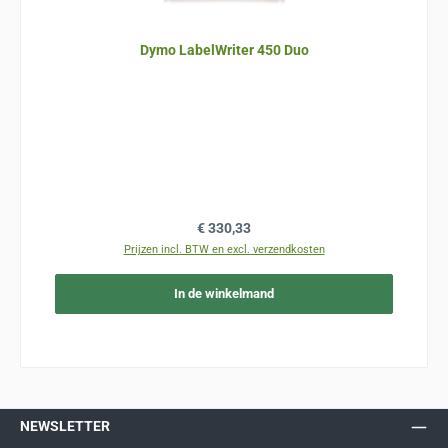
Dymo LabelWriter 450 Duo
Normale prijs:
€ 330,33
Prijzen incl. BTW en excl. verzendkosten
In de winkelmand
NEWSLETTER