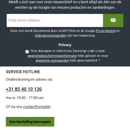
Meldt u zich aan voor onze nieuwsbrief en u bent altijd als één van de
eersten op de hoogte van nieuwe producten en aanbiedingen.
E-
mailadres
*
Deze site wordt beschermd door reCAPTCHA en de Google
Privacybeleid
en
Gebruiksvoorwaarden
zijn van toepassing.
Privacy
Door doorgaan te selecteren, bevestigt u dat u onze
gegevensbeschermingsinformatie
hebt gelezen en onze
algemene voorwaarden
hebt geaccepteerd.
*
SERVICE HOTLINE
Ondersteuning en advies via:
+31 85 40 10 130
ma-vr, 10.00 - 17.00 uur
Of via ons
contactformulier
.
Een bestelling herroepen