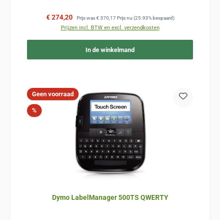
Verkoopprijs:
Normale prijs:
€ 274,20
Prijs was
€ 370,17
Prijs nu
(25.93% bespaard)
Prijzen incl. BTW en excl. verzendkosten
In de winkelmand
Geen voorraad
Korting
%
Dymo LabelManager 500TS QWERTY