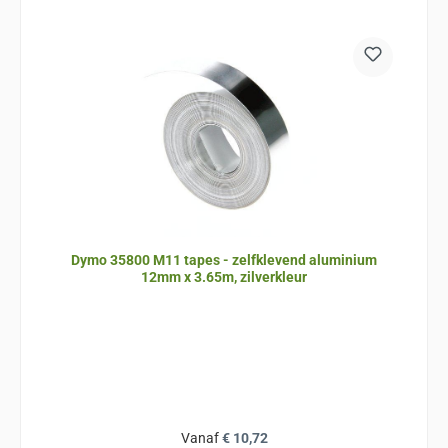
Dymo 35800 M11 tapes - zelfklevend aluminium
12mm x 3.65m, zilverkleur
Normale prijs:
Vanaf
€ 10,72