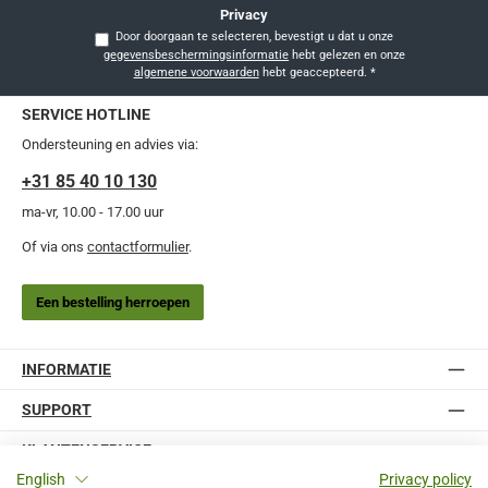
Privacy
Door doorgaan te selecteren, bevestigt u dat u onze
gegevensbeschermingsinformatie
hebt gelezen en onze
algemene voorwaarden
hebt geaccepteerd.
*
SERVICE HOTLINE
Ondersteuning en advies via:
+31 85 40 10 130
ma-vr, 10.00 - 17.00 uur
Of via ons
contactformulier
.
Een bestelling herroepen
INFORMATIE
SUPPORT
KLANTENSERVICE
English
Privacy policy