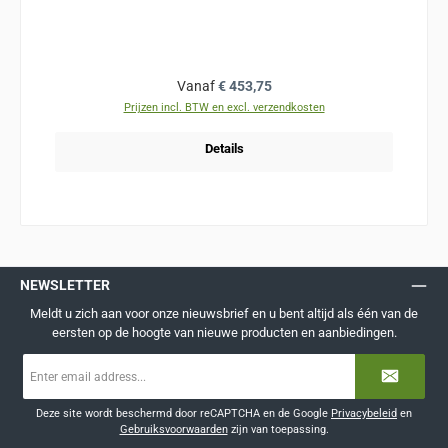
Normale prijs:
Vanaf
€ 453,75
Prijzen incl. BTW en excl. verzendkosten
Details
NEWSLETTER
Meldt u zich aan voor onze nieuwsbrief en u bent altijd als één van de
eersten op de hoogte van nieuwe producten en aanbiedingen.
E-
mailadres
*
Deze site wordt beschermd door reCAPTCHA en de Google
Privacybeleid
en
Gebruiksvoorwaarden
zijn van toepassing.