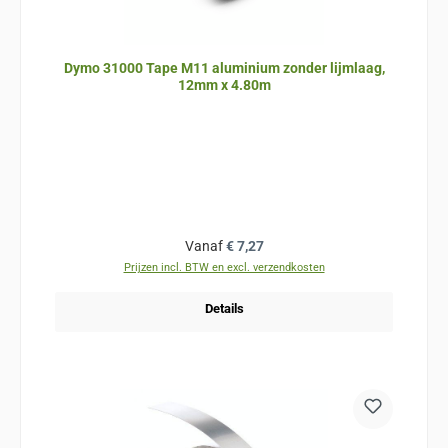
Dymo 31000 Tape M11 aluminium zonder lijmlaag,
12mm x 4.80m
Normale prijs:
Vanaf
€ 7,27
Prijzen incl. BTW en excl. verzendkosten
Details