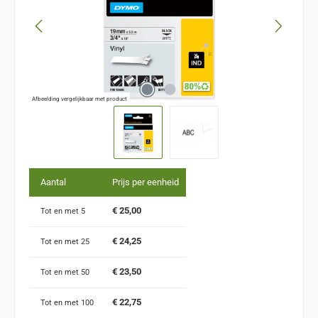
Afbeelding vergelijkbaar met product
Aantal
Prijs per eenheid
€ 25,00
Tot en met
5
€ 24,25
Tot en met
25
€ 23,50
Tot en met
50
€ 22,75
Tot en met
100