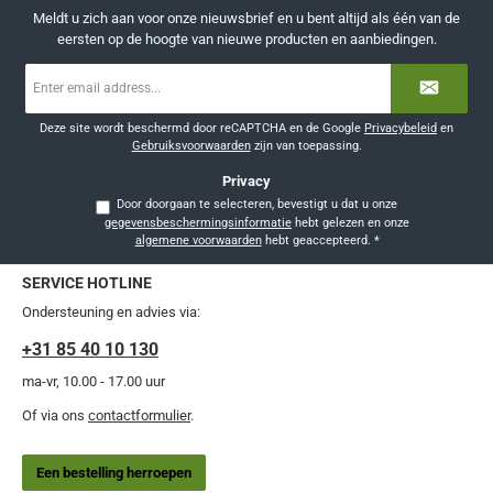
Meldt u zich aan voor onze nieuwsbrief en u bent altijd als één van de
eersten op de hoogte van nieuwe producten en aanbiedingen.
E-
mailadres
*
Deze site wordt beschermd door reCAPTCHA en de Google
Privacybeleid
en
Gebruiksvoorwaarden
zijn van toepassing.
Privacy
Door doorgaan te selecteren, bevestigt u dat u onze
gegevensbeschermingsinformatie
hebt gelezen en onze
algemene voorwaarden
hebt geaccepteerd.
*
SERVICE HOTLINE
Ondersteuning en advies via:
+31 85 40 10 130
ma-vr, 10.00 - 17.00 uur
Of via ons
contactformulier
.
Een bestelling herroepen