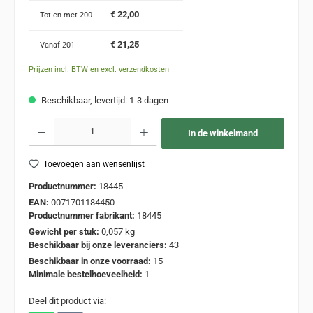
€ 22,00
Tot en met
200
€ 21,25
Vanaf
201
Prijzen incl. BTW en excl. verzendkosten
Beschikbaar, levertijd: 1-3 dagen
Producthoeveelheid: Voer de gewenste hoeveelheid in of gebruik de knoppen om de
In de winkelmand
Toevoegen aan wensenlijst
Productnummer:
18445
EAN:
0071701184450
Productnummer fabrikant:
18445
Gewicht per stuk:
0,057 kg
Beschikbaar bij onze leveranciers:
43
Beschikbaar in onze voorraad:
15
Minimale bestelhoeveelheid:
1
Deel dit product via: