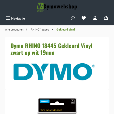
Ga naar de hoofdinhoud
Je hebt 0 items op j
Navigatie
Alle producten
RHINO™ tapes
Gekleurd vinyl
Dymo RHINO 18445 Gekleurd Vinyl
zwart op wit 19mm
Sla de afbeeldingengalerij over