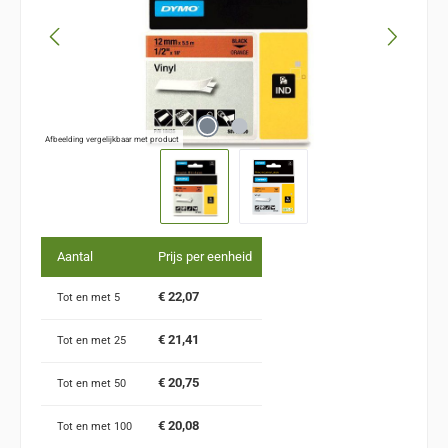
Afbeelding vergelijkbaar met product
Aantal
Prijs per eenheid
€ 22,07
Tot en met
5
€ 21,41
Tot en met
25
€ 20,75
Tot en met
50
€ 20,08
Tot en met
100