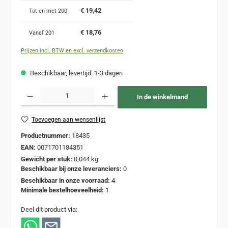
€ 19,42
Tot en met
200
€ 18,76
Vanaf
201
Prijzen incl. BTW en excl. verzendkosten
Beschikbaar, levertijd: 1-3 dagen
Producthoeveelheid: Voer de gewenste hoeveelheid in of gebruik de knoppen om de
In de winkelmand
Toevoegen aan wensenlijst
Productnummer:
18435
EAN:
0071701184351
Gewicht per stuk:
0,044 kg
Beschikbaar bij onze leveranciers:
0
Beschikbaar in onze voorraad:
4
Minimale bestelhoeveelheid:
1
Deel dit product via: