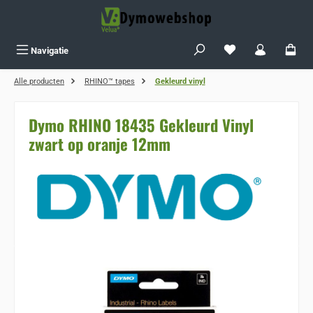
Ga naar de hoofdinhoud
Je hebt 0 items op j
Navigatie
Alle producten
RHINO™ tapes
Gekleurd vinyl
Dymo RHINO 18435 Gekleurd Vinyl
zwart op oranje 12mm
Sla de afbeeldingengalerij over