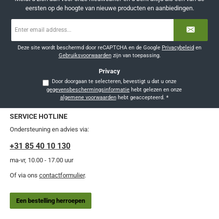
eersten op de hoogte van nieuwe producten en aanbiedingen.
E-
mailadres
*
Deze site wordt beschermd door reCAPTCHA en de Google
Privacybeleid
en
Gebruiksvoorwaarden
zijn van toepassing.
Privacy
Door doorgaan te selecteren, bevestigt u dat u onze
gegevensbeschermingsinformatie
hebt gelezen en onze
algemene voorwaarden
hebt geaccepteerd.
*
SERVICE HOTLINE
Ondersteuning en advies via:
+31 85 40 10 130
ma-vr, 10.00 - 17.00 uur
Of via ons
contactformulier
.
Een bestelling herroepen