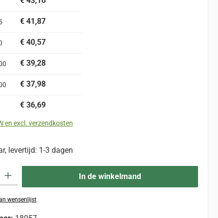
€ 43,16
€ 41,87
5
€ 40,57
0
€ 39,28
00
€ 37,98
00
€ 36,69
TW en excl. verzendkosten
, levertijd: 1-3 dagen
eid: Voer de gewenste hoeveelheid in of gebruik de knoppen om de hoevee
In de winkelmand
n wensenlijst