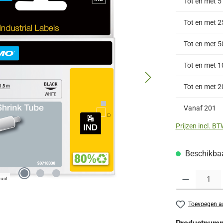
Tot en met
5
Tot en met
2
Tot en met
5
Tot en met
1
Tot en met
2
Vanaf
201
Prijzen incl. B
Beschikbaar
Producthoeveelh
duct
Toevoegen aa