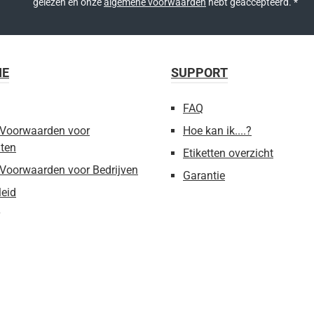
gelezen en onze
algemene voorwaarden
hebt geaccepteerd.
*
IE
SUPPORT
FAQ
Voorwaarden voor
Hoe kan ik....?
ten
Etiketten overzicht
Voorwaarden voor Bedrijven
Garantie
leid