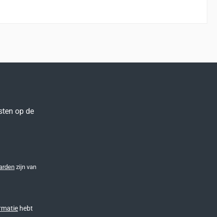
sten op de
arden
zijn van
rmatie
hebt