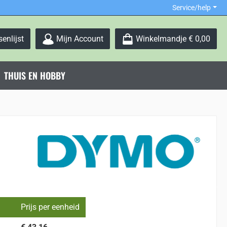
Service/help
Je hebt 0 items op je verlanglijstje
enlijst
Mijn Account
Winkelmandje
€ 0,00
THUIS EN HOBBY
Prijs per eenheid