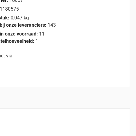
mer:
18057
1180575
stuk:
0,047 kg
bij onze leveranciers:
143
in onze voorraad:
11
telhoeveelheid:
1
ct via: