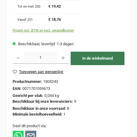
€ 19,42
Tot en met
200
€ 18,76
Vanaf
201
Prijzen incl. BTW en excl. verzendkosten
Beschikbaar, levertijd: 1-3 dagen
Producthoeveelheid: Voer de gewenste hoeveelheid in of gebruik de knoppen om de
In de winkelmand
Toevoegen aan wensenlijst
Productnummer:
1805243
EAN:
0071701059673
Gewicht per stuk:
0,044 kg
Beschikbaar bij onze leveranciers:
9
Beschikbaar in onze voorraad:
8
Minimale bestelhoeveelheid:
1
Deel dit product via: