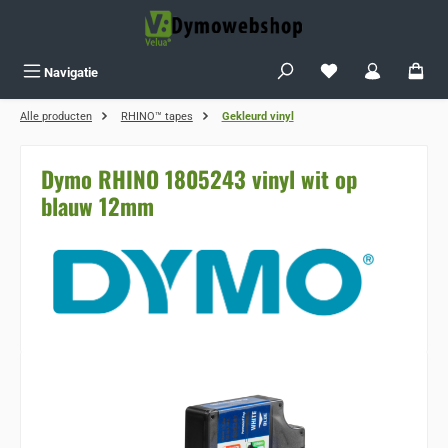
Ga naar de hoofdinhoud
Je hebt 0 items op j
Navigatie
Alle producten
RHINO™ tapes
Gekleurd vinyl
Dymo RHINO 1805243 vinyl wit op
blauw 12mm
Sla de afbeeldingengalerij over