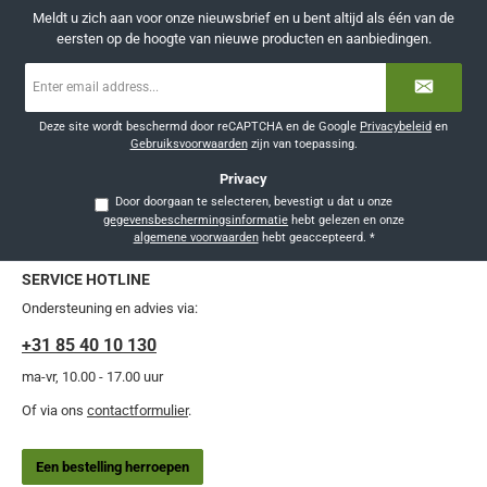
Meldt u zich aan voor onze nieuwsbrief en u bent altijd als één van de
eersten op de hoogte van nieuwe producten en aanbiedingen.
E-
mailadres
*
Deze site wordt beschermd door reCAPTCHA en de Google
Privacybeleid
en
Gebruiksvoorwaarden
zijn van toepassing.
Privacy
Door doorgaan te selecteren, bevestigt u dat u onze
gegevensbeschermingsinformatie
hebt gelezen en onze
algemene voorwaarden
hebt geaccepteerd.
*
SERVICE HOTLINE
Ondersteuning en advies via:
+31 85 40 10 130
ma-vr, 10.00 - 17.00 uur
Of via ons
contactformulier
.
Een bestelling herroepen