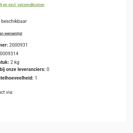
TW en excl. verzendkosten
r beschikbaar
n wensenlijst
mer:
2000931
0009314
stuk:
2 kg
bij onze leveranciers:
0
telhoeveelheid:
1
ct via: