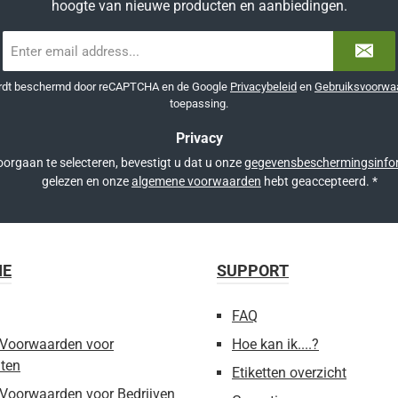
hoogte van nieuwe producten en aanbiedingen.
E-
mailadres
*
ordt beschermd door reCAPTCHA en de Google
Privacybeleid
en
Gebruiksvoorwa
toepassing.
Privacy
orgaan te selecteren, bevestigt u dat u onze
gegevensbeschermingsinfo
gelezen en onze
algemene voorwaarden
hebt geaccepteerd.
*
IE
SUPPORT
FAQ
Voorwaarden voor
Hoe kan ik....?
ten
Etiketten overzicht
Voorwaarden voor Bedrijven