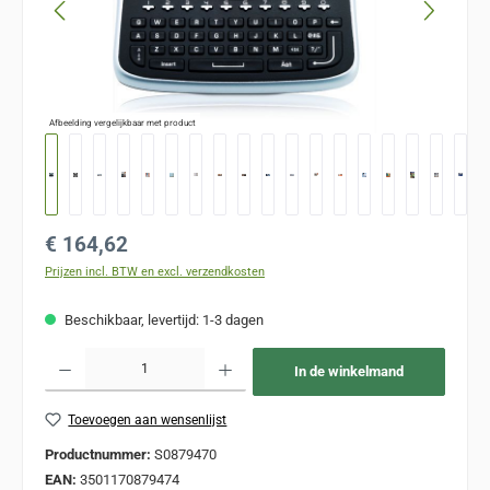
Afbeelding vergelijkbaar met product
Normale prijs:
€ 164,62
Prijzen incl. BTW en excl. verzendkosten
Beschikbaar, levertijd: 1-3 dagen
Producthoeveelheid: Voer de gewenste hoeveelheid in of gebruik de knoppen om de
In de winkelmand
Toevoegen aan wensenlijst
Productnummer:
S0879470
EAN:
3501170879474