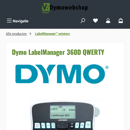
Ga naar de hoofdinhoud
Je hebt 0 items op j
Navigatie
Alle producten
LabelManager™ printers
Dymo LabelManager 360D QWERTY
Sla de afbeeldingengalerij over