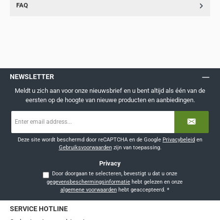
FAQ
NEWSLETTER
Meldt u zich aan voor onze nieuwsbrief en u bent altijd als één van de
eersten op de hoogte van nieuwe producten en aanbiedingen.
E-
mailadres
*
Deze site wordt beschermd door reCAPTCHA en de Google
Privacybeleid
en
Gebruiksvoorwaarden
zijn van toepassing.
Privacy
Door doorgaan te selecteren, bevestigt u dat u onze
gegevensbeschermingsinformatie
hebt gelezen en onze
algemene voorwaarden
hebt geaccepteerd.
*
SERVICE HOTLINE