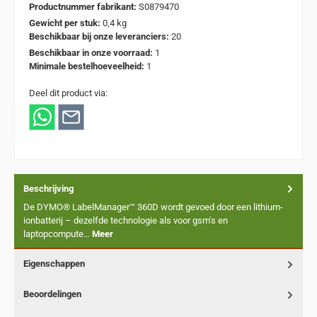
Productnummer fabrikant:
S0879470
Gewicht per stuk:
0,4 kg
Beschikbaar bij onze leveranciers:
20
Beschikbaar in onze voorraad:
1
Minimale bestelhoeveelheid:
1
Deel dit product via:
Beschrijving
De DYMO® LabelManager™ 360D wordt gevoed door een lithium-
ionbatterij – dezelfde technologie als voor gsm's en
laptopcompute…
Meer
Eigenschappen
Beoordelingen