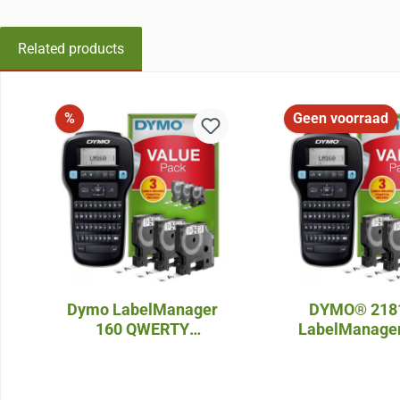
Related products
Sla de afbeeldingengalerij over
Korting
%
Geen voorraad
Dymo LabelManager
DYMO® 218
160 QWERTY
LabelManage
Valuepack
QWERTZ Valu