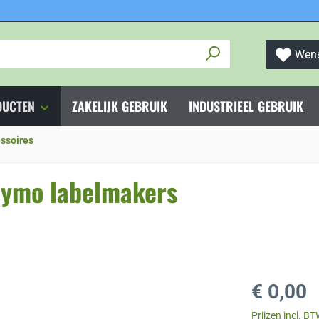
Wens
DUCTEN
ZAKELIJK GEBRUIK
INDUSTRIEEL GEBRUIK
ssoires
Dymo labelmakers
Normale prijs
€ 0,00
Prijzen incl. B