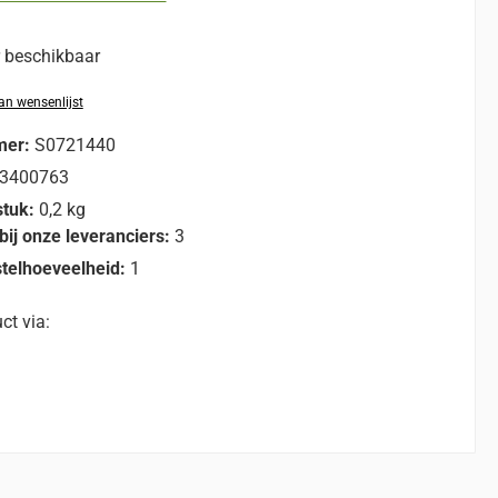
r beschikbaar
n wensenlijst
mer:
S0721440
3400763
stuk:
0,2 kg
bij onze leveranciers:
3
telhoeveelheid:
1
ct via: