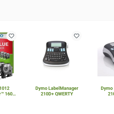
1012
Dymo LabelManager
Dymo 
r™ 160
210D+ QWERTY
21
epack