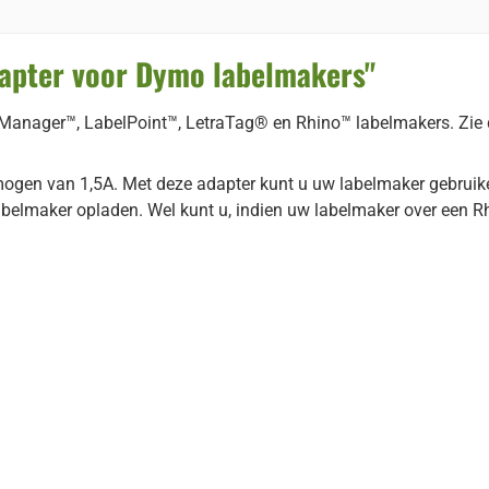
apter voor Dymo labelmakers"
ager™, LabelPoint™, LetraTag® en Rhino™ labelmakers. Zie de 
ogen van 1,5A. Met deze adapter kunt u uw labelmaker gebruike
abelmaker opladen. Wel kunt u, indien uw labelmaker over een R