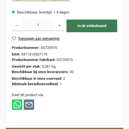
Beschikbaar, levertijd: 1-3 dagen
Producthoeveelheid: Voer de gewenste hoeveelheid in of gebruik de knoppen om de
In de winkelmand
Toevoegen aan wensenlijst
Productnummer:
S0720970
EAN:
5411313537179
Productnummer fabrikant:
S0720970
Gewicht per stuk:
0,061 kg
Beschikbaar bij onze leveranciers:
32
Beschikbaar in onze voorraad:
2
Minimale bestelhoeveelheid:
1
Deel dit product via: