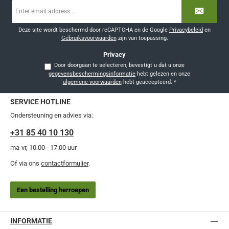
E-
mailadres
*
Deze site wordt beschermd door reCAPTCHA en de Google
Privacybeleid
en
Gebruiksvoorwaarden
zijn van toepassing.
Privacy
Door doorgaan te selecteren, bevestigt u dat u onze
gegevensbeschermingsinformatie
hebt gelezen en onze
algemene voorwaarden
hebt geaccepteerd.
*
SERVICE HOTLINE
Ondersteuning en advies via:
+31 85 40 10 130
ma-vr, 10.00 - 17.00 uur
Of via ons
contactformulier
.
Een bestelling herroepen
INFORMATIE