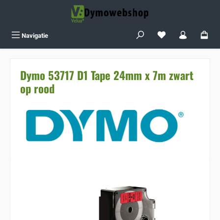
Ga naar de hoofdinhoud
Je hebt 0 items op j
Navigatie
Dymo 53717 D1 Tape 24mm x 7m zwart
op rood
Sla de afbeeldingengalerij over