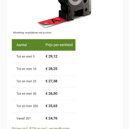
Afbeelding vergelijkbaar met product
Aantal
Prijs per eenheid
€ 29,12
Tot en met
5
€ 28,25
Tot en met
10
€ 27,38
Tot en met
25
€ 26,50
Tot en met
50
€ 25,63
Tot en met
200
€ 24,76
Vanaf
201
Prijzen incl. BTW en excl. verzendkosten