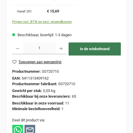
€ 15,69
Vanaf
201
Prijzen incl. BTW en excl. verzendkosten
Beschikbaar, levertijd: 1-3 dagen
Producthoeveelheid: Voer de gewenste hoeveelheid in of gebruik de knoppen om de
In de winkelmand
Toevoegen aan wensenlijst
Productnummer:
S0720710
EAN:
5411313409162
Productnummer fabrikant:
S0720710
Gewicht per stuk:
0,03 kg
Beschikbaar bij onze leveranciers:
65
Beschikbaar in onze voorraad:
11
Minimale bestelhoeveelheid:
1
Deel dit product via: