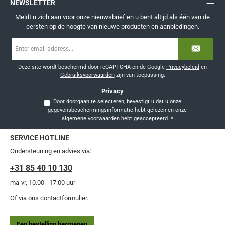
NEWSLETTER
Meldt u zich aan voor onze nieuwsbrief en u bent altijd als één van de
eersten op de hoogte van nieuwe producten en aanbiedingen.
E-
mailadres
*
Deze site wordt beschermd door reCAPTCHA en de Google
Privacybeleid
en
Gebruiksvoorwaarden
zijn van toepassing.
Privacy
Door doorgaan te selecteren, bevestigt u dat u onze
gegevensbeschermingsinformatie
hebt gelezen en onze
algemene voorwaarden
hebt geaccepteerd.
*
SERVICE HOTLINE
Ondersteuning en advies via:
+31 85 40 10 130
ma-vr, 10.00 - 17.00 uur
Of via ons
contactformulier
.
Een bestelling herroepen