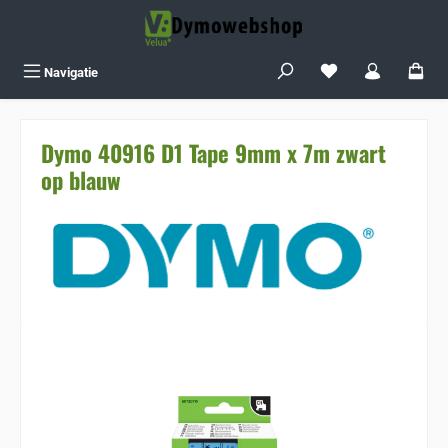
Ga naar de hoofdinhoud
Je hebt 0 items op j
Navigatie
Dymo 40916 D1 Tape 9mm x 7m zwart
op blauw
Sla de afbeeldingengalerij over