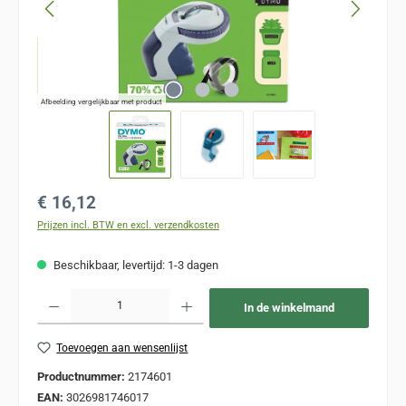
Afbeelding vergelijkbaar met product
Normale prijs:
€ 16,12
Prijzen incl. BTW en excl. verzendkosten
Beschikbaar, levertijd: 1-3 dagen
Producthoeveelheid: Voer de gewenste hoeveelheid in of gebruik de knoppen om de
In de winkelmand
Toevoegen aan wensenlijst
Productnummer:
2174601
EAN:
3026981746017