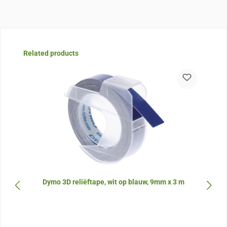
Sla de afbeeldingengalerij over
Related products
Dymo 3D reliëftape, wit op blauw, 9mm x 3 m