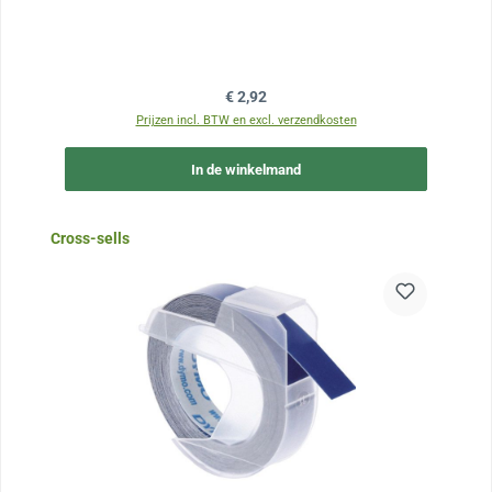
Normale prijs:
€ 2,92
Prijzen incl. BTW en excl. verzendkosten
In de winkelmand
Sla de afbeeldingengalerij over
Cross-sells