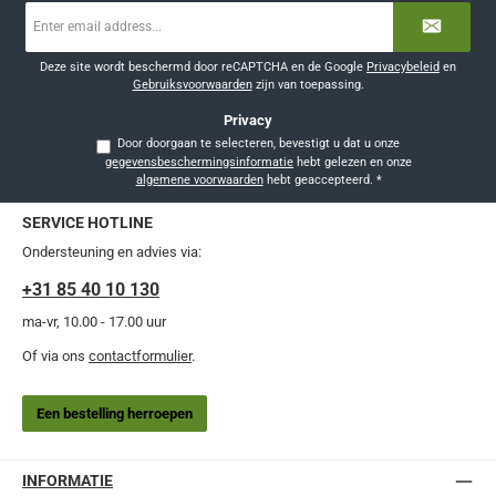
E-
mailadres
*
Deze site wordt beschermd door reCAPTCHA en de Google
Privacybeleid
en
Gebruiksvoorwaarden
zijn van toepassing.
Privacy
Door doorgaan te selecteren, bevestigt u dat u onze
gegevensbeschermingsinformatie
hebt gelezen en onze
algemene voorwaarden
hebt geaccepteerd.
*
SERVICE HOTLINE
Ondersteuning en advies via:
+31 85 40 10 130
ma-vr, 10.00 - 17.00 uur
Of via ons
contactformulier
.
Een bestelling herroepen
INFORMATIE