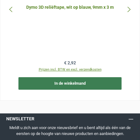
Dymo 3D reliëftape, wit op blauw, 9mm x 3 m
Normale prijs:
€ 2,92
Prijzen incl. BTW en excl. verzendkosten
In de winkelmand
NEWSLETTER
Meldt u zich aan voor onze nieuwsbrief en u bent altijd als één van de
eersten op de hoogte van nieuwe producten en aanbiedingen.